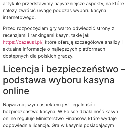
artykule przedstawimy najważniejsze aspekty, na które
należy zwrócić uwagę podczas wyboru kasyna
internetowego.
Przed rozpoczęciem gry warto odwiedzić strony z
recenzjami i rankingami kasyn, takie jak
https://cazeus1.pl/
, które oferują szczegółowe analizy i
aktualne informacje o najlepszych platformach
dostępnych dla polskich graczy.
Licencja i bezpieczeństwo –
podstawa wyboru kasyna
online
Najważniejszym aspektem jest legalność i
bezpieczeństwo kasyna. W Polsce działalność kasyn
online reguluje Ministerstwo Finansów, które wydaje
odpowiednie licencje. Gra w kasynie posiadającym