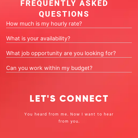
FREQUENTLY ASKED
QUESTIONS
How much is my hourly rate?
What is your availability?
What job opportunity are you looking for?
Can you work within my budget?
LET'S CONNECT
You heard from me. Now I want to hear
from you.