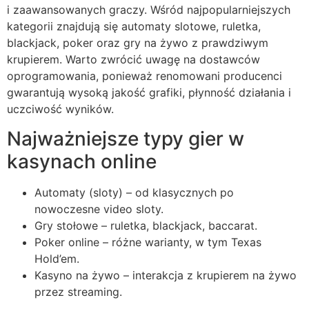
i zaawansowanych graczy. Wśród najpopularniejszych
kategorii znajdują się automaty slotowe, ruletka,
blackjack, poker oraz gry na żywo z prawdziwym
krupierem. Warto zwrócić uwagę na dostawców
oprogramowania, ponieważ renomowani producenci
gwarantują wysoką jakość grafiki, płynność działania i
uczciwość wyników.
Najważniejsze typy gier w
kasynach online
Automaty (sloty) – od klasycznych po
nowoczesne video sloty.
Gry stołowe – ruletka, blackjack, baccarat.
Poker online – różne warianty, w tym Texas
Hold’em.
Kasyno na żywo – interakcja z krupierem na żywo
przez streaming.