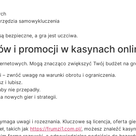
ych
arzędzia samowykluczenia
ą bezpieczne, a gra jest uczciwa.
ów i promocji w kasynach onl
ternetowych. Mogą znacząco zwiększyć Twój budżet na grę,
i – zwróć uwagę na warunki obrotu i ograniczenia.
 i lubisz.
by nie przepadły.
nowych gier i strategii.
maga uwagi i rozeznania. Kluczowe są licencja, oferta gie
eł, takich jak
https://frumzi1.com.pl/
, możesz znaleźć kasyn