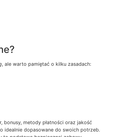
ine?
 ale warto pamiętać o kilku zasadach:
r, bonusy, metody płatności oraz jakość
o idealnie dopasowane do swoich potrzeb.