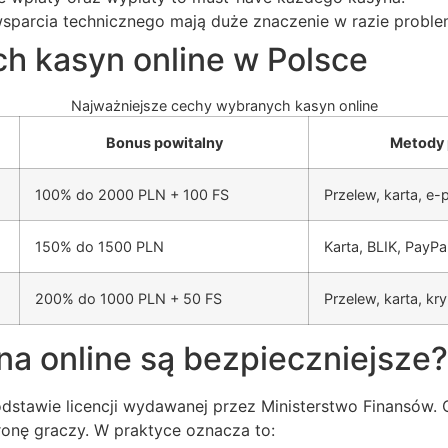
wsparcia technicznego mają duże znaczenie w razie probl
h kasyn online w Polsce
Najważniejsze cechy wybranych kasyn online
Bonus powitalny
Metody 
100% do 2000 PLN + 100 FS
Przelew, karta, e-p
150% do 1500 PLN
Karta, BLIK, PayPa
200% do 1000 PLN + 50 FS
Przelew, karta, kr
na online są bezpieczniejsze?
odstawie licencji wydawanej przez Ministerstwo Finansów. 
ronę graczy. W praktyce oznacza to: