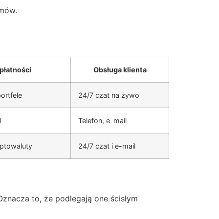
emów.
płatności
Obsługa klienta
ortfele
24/7 czat na żywo
l
Telefon, e-mail
yptowaluty
24/7 czat i e-mail
Oznacza to, że podlegają one ścisłym