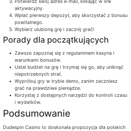
Potwierdź swój adres e-mail, klikając w link
aktywacyjny.
Wpłać pierwszy depozyt, aby skorzystać z bonusu
powitalnego.
Wybierz ulubioną grę i zacznij grać!
Porady dla początkujących
Zawsze zapoznaj się z regulaminem kasyna i
warunkami bonusów.
Ustal budżet na grę i trzymaj się go, aby uniknąć
niepotrzebnych strat.
Wypróbuj gry w trybie demo, zanim zaczniesz
grać na prawdziwe pieniądze.
Korzystaj z dostępnych narzędzi do kontroli czasu
i wydatków.
Podsumowanie
Dudespin Casino to doskonała propozycja dla polskich