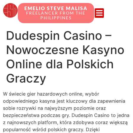
EMELIO STEVE MALISA
FREELANCER FROM THE
PHILIPPINES
Dudespin Casino –
Nowoczesne Kasyno
Online dla Polskich
Graczy
W świecie gier hazardowych online, wybór
odpowiedniego kasyna jest kluczowy dla zapewnienia
sobie rozrywki na najwyższym poziomie oraz
bezpieczeństwa podczas gry. Dudespin Casino to jedna
z najnowszych platform, która zdobywa coraz większą
popularność wśród polskich graczy. Dzięki