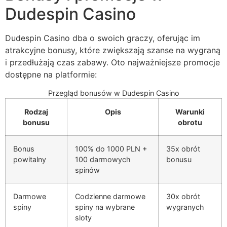
Dudespin Casino
Dudespin Casino dba o swoich graczy, oferując im
atrakcyjne bonusy, które zwiększają szanse na wygraną
i przedłużają czas zabawy. Oto najważniejsze promocje
dostępne na platformie:
Przegląd bonusów w Dudespin Casino
Rodzaj
Opis
Warunki
bonusu
obrotu
Bonus
100% do 1000 PLN +
35x obrót
powitalny
100 darmowych
bonusu
spinów
Darmowe
Codzienne darmowe
30x obrót
spiny
spiny na wybrane
wygranych
sloty