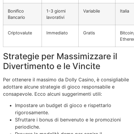
Bonifico
1-3 giorni
Variabile
Italia
Bancario
lavorativi
Criptovalute
Immediato
Gratis
Bitcoin
Ether
Strategie per Massimizzare il
Divertimento e le Vincite
Per ottenere il massimo da Dolly Casino, è consigliabile
adottare alcune strategie di gioco responsabile e
consapevole. Ecco alcuni suggerimenti utili:
Impostare un budget di gioco e rispettarlo
rigorosamente.
Sfruttare i bonus di benvenuto e le promozioni
periodiche.