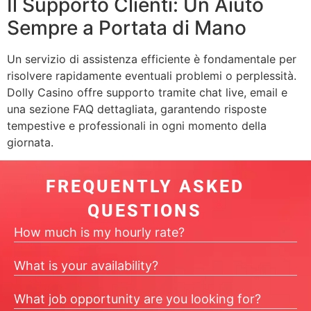
Il Supporto Clienti: Un Aiuto
Sempre a Portata di Mano
Un servizio di assistenza efficiente è fondamentale per
risolvere rapidamente eventuali problemi o perplessità.
Dolly Casino offre supporto tramite chat live, email e
una sezione FAQ dettagliata, garantendo risposte
tempestive e professionali in ogni momento della
giornata.
FREQUENTLY ASKED
QUESTIONS
How much is my hourly rate?
What is your availability?
What job opportunity are you looking for?