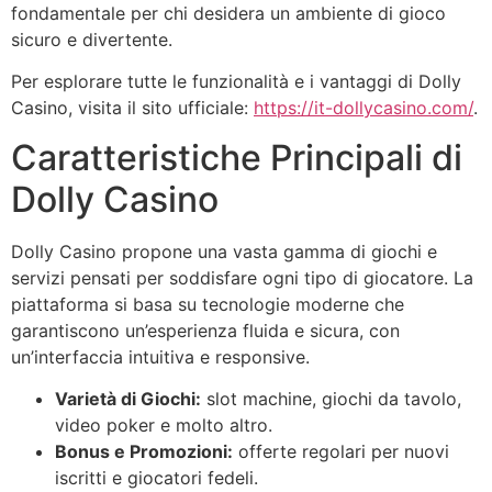
fondamentale per chi desidera un ambiente di gioco
sicuro e divertente.
Per esplorare tutte le funzionalità e i vantaggi di Dolly
Casino, visita il sito ufficiale:
https://it-dollycasino.com/
.
Caratteristiche Principali di
Dolly Casino
Dolly Casino propone una vasta gamma di giochi e
servizi pensati per soddisfare ogni tipo di giocatore. La
piattaforma si basa su tecnologie moderne che
garantiscono un’esperienza fluida e sicura, con
un’interfaccia intuitiva e responsive.
Varietà di Giochi:
slot machine, giochi da tavolo,
video poker e molto altro.
Bonus e Promozioni:
offerte regolari per nuovi
iscritti e giocatori fedeli.