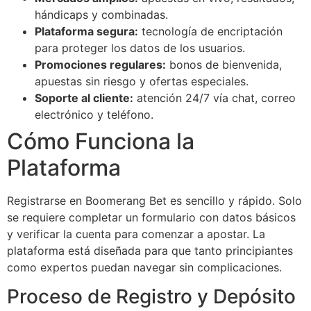
hándicaps y combinadas.
Plataforma segura:
tecnología de encriptación
para proteger los datos de los usuarios.
Promociones regulares:
bonos de bienvenida,
apuestas sin riesgo y ofertas especiales.
Soporte al cliente:
atención 24/7 vía chat, correo
electrónico y teléfono.
Cómo Funciona la
Plataforma
Registrarse en Boomerang Bet es sencillo y rápido. Solo
se requiere completar un formulario con datos básicos
y verificar la cuenta para comenzar a apostar. La
plataforma está diseñada para que tanto principiantes
como expertos puedan navegar sin complicaciones.
Proceso de Registro y Depósito