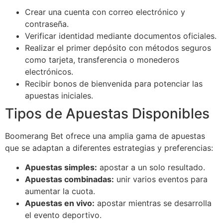
Crear una cuenta con correo electrónico y
contraseña.
Verificar identidad mediante documentos oficiales.
Realizar el primer depósito con métodos seguros
como tarjeta, transferencia o monederos
electrónicos.
Recibir bonos de bienvenida para potenciar las
apuestas iniciales.
Tipos de Apuestas Disponibles
Boomerang Bet ofrece una amplia gama de apuestas
que se adaptan a diferentes estrategias y preferencias:
Apuestas simples:
apostar a un solo resultado.
Apuestas combinadas:
unir varios eventos para
aumentar la cuota.
Apuestas en vivo:
apostar mientras se desarrolla
el evento deportivo.