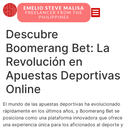
EMELIO STEVE MALISA
FREELANCER FROM THE
PHILIPPINES
Descubre
Boomerang Bet: La
Revolución en
Apuestas Deportivas
Online
El mundo de las apuestas deportivas ha evolucionado
rápidamente en los últimos años, y Boomerang Bet se
posiciona como una plataforma innovadora que ofrece
una experiencia única para los aficionados al deporte y