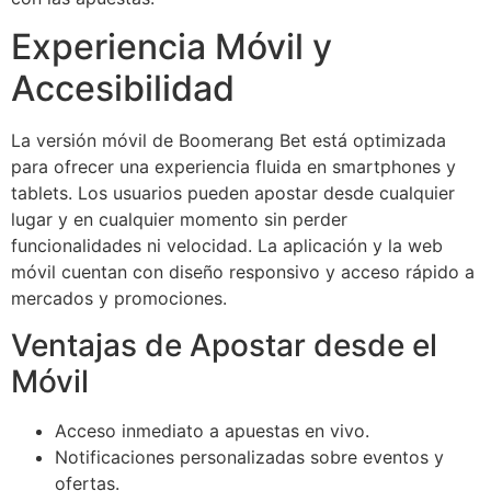
Experiencia Móvil y
Accesibilidad
La versión móvil de Boomerang Bet está optimizada
para ofrecer una experiencia fluida en smartphones y
tablets. Los usuarios pueden apostar desde cualquier
lugar y en cualquier momento sin perder
funcionalidades ni velocidad. La aplicación y la web
móvil cuentan con diseño responsivo y acceso rápido a
mercados y promociones.
Ventajas de Apostar desde el
Móvil
Acceso inmediato a apuestas en vivo.
Notificaciones personalizadas sobre eventos y
ofertas.