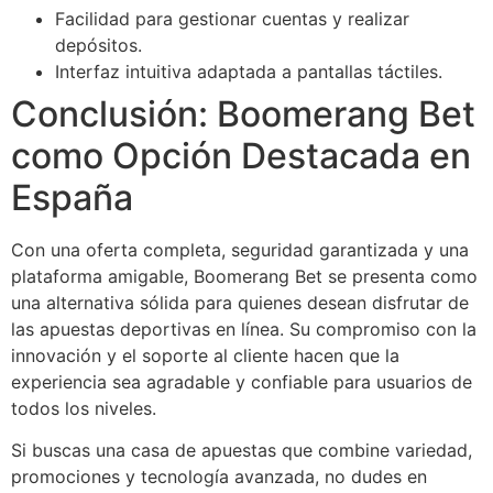
Facilidad para gestionar cuentas y realizar
depósitos.
Interfaz intuitiva adaptada a pantallas táctiles.
Conclusión: Boomerang Bet
como Opción Destacada en
España
Con una oferta completa, seguridad garantizada y una
plataforma amigable, Boomerang Bet se presenta como
una alternativa sólida para quienes desean disfrutar de
las apuestas deportivas en línea. Su compromiso con la
innovación y el soporte al cliente hacen que la
experiencia sea agradable y confiable para usuarios de
todos los niveles.
Si buscas una casa de apuestas que combine variedad,
promociones y tecnología avanzada, no dudes en