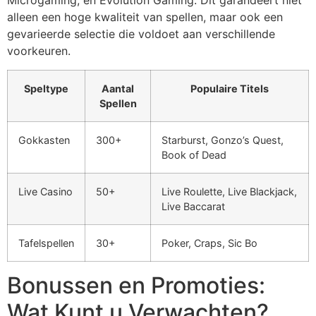
Microgaming, en Evolution Gaming. Dit garandeert niet
alleen een hoge kwaliteit van spellen, maar ook een
gevarieerde selectie die voldoet aan verschillende
voorkeuren.
Speltype
Aantal
Populaire Titels
Spellen
Gokkasten
300+
Starburst, Gonzo’s Quest,
Book of Dead
Live Casino
50+
Live Roulette, Live Blackjack,
Live Baccarat
Tafelspellen
30+
Poker, Craps, Sic Bo
Bonussen en Promoties:
Wat Kunt u Verwachten?