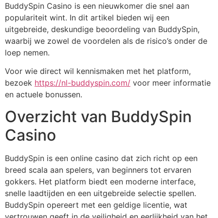
BuddySpin Casino is een nieuwkomer die snel aan
populariteit wint. In dit artikel bieden wij een
uitgebreide, deskundige beoordeling van BuddySpin,
waarbij we zowel de voordelen als de risico’s onder de
loep nemen.
Voor wie direct wil kennismaken met het platform,
bezoek
https://nl-buddyspin.com/
voor meer informatie
en actuele bonussen.
Overzicht van BuddySpin
Casino
BuddySpin is een online casino dat zich richt op een
breed scala aan spelers, van beginners tot ervaren
gokkers. Het platform biedt een moderne interface,
snelle laadtijden en een uitgebreide selectie spellen.
BuddySpin opereert met een geldige licentie, wat
vertrouwen geeft in de veiligheid en eerlijkheid van het