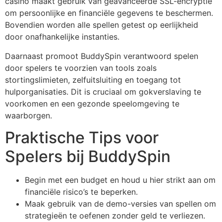
casino maakt gebruik van geavanceerde SSL-encryptie
om persoonlijke en financiële gegevens te beschermen.
Bovendien worden alle spellen getest op eerlijkheid
door onafhankelijke instanties.
Daarnaast promoot BuddySpin verantwoord spelen
door spelers te voorzien van tools zoals
stortingslimieten, zelfuitsluiting en toegang tot
hulporganisaties. Dit is cruciaal om gokverslaving te
voorkomen en een gezonde speelomgeving te
waarborgen.
Praktische Tips voor
Spelers bij BuddySpin
Begin met een budget en houd u hier strikt aan om
financiële risico’s te beperken.
Maak gebruik van de demo-versies van spellen om
strategieën te oefenen zonder geld te verliezen.